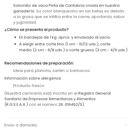
Solomillo de vaca Pinta de Cantabria criada en nuestra
ganadería.
Su color blanquecino en las betas es debido
a la grasa que se infiltra entre la carne, aportando sabor
y jugosidad.
¿Cómo se presenta el producto?
En
bandejas de 1 kg. aprox.
y envasado al vacío.
A elegir entre
corte fino
(1 cm - 10/12 uds.),
corte
medio
(2 cm - 6/8 uds.) o
corte grueso
(3 cm - 4/6 uds.)
Recomendaciones de preparación:
Ideal para plancha, sartén o barbacoa.
Información sobre alérgenos:
Producto fresco.
(Nuestra carnicería está inscrita en el
Registro General
Sanitario de Empresas Alimentarias y Alimentos
(R.G.S.E.A.A.)
con el número
26. 019462/S).
Envío a domicilio