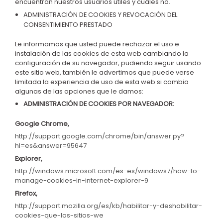
encuentran nuestros usuarios útiles y cuáles no
.
ADMINISTRACIÓN DE COOKIES Y REVOCACIÓN DEL
CONSENTIMIENTO PRESTADO
Le informamos que usted puede
rechazar el uso e
instalación de las cookies
de esta web cambiando la
configuración de su navegador, pudiendo seguir usando
este sitio web, también le advertimos que puede verse
limitada la experiencia de uso de esta web si cambia
algunas de las opciones que le damos
:
ADMINISTRACIÓN DE COOKIES POR NAVEGADOR
:
Google Chrome,
http://support.google.com/chrome/bin/answer.py?
hl=es&answer=95647
Explorer,
http://windows.microsoft.com/es-es/windows7/how-to-
manage-cookies-in-internet-explorer-9
Firefox,
http://support.mozilla.org/es/kb/habilitar-y-deshabilitar-
cookies-que-los-sitios-we