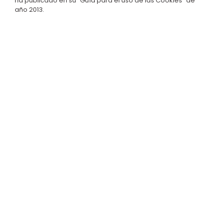
ha publicado en su “Guía para el uso de las Cookies” de
año 2013
.